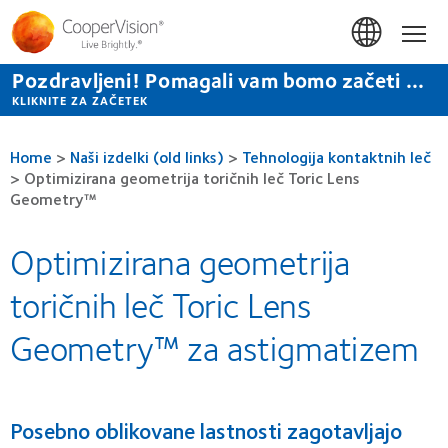
Skip
to
Hom
main
content
Pozdravljeni! Pomagali vam bomo začeti ...
KLIKNITE ZA ZAČETEK
Home
>
Naši izdelki (old links)
>
Tehnologija kontaktnih leč
>
Optimizirana geometrija toričnih leč Toric Lens
Geometry™
Optimizirana geometrija
toričnih leč Toric Lens
Geometry™ za astigmatizem
Posebno oblikovane lastnosti zagotavljajo