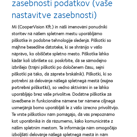
zasebnosti podatkov (vaše
Learn
Learn
Healthiest
in
more
more
Employers
the
nastavitve zasebnosti)
about
about
in
Bay
Contact
Silmo
the
Area
Lens
d’Or
Bay
Mi (CooperVision Kft.) in naši imenovani ponudniki
Product
best
Area
storitev na našem spletnem mestu uporabljamo
of
product
Learn
piškotke in podobne tehnologije sledenja. Piškotki so
the
award
more
Learn
Year
with
majhne besedilne datoteke, ki se shranijo v vašo
about
more
MyDay™
napravo, ko obiščete spletno mesto. Piškotke lahko
EyeVote
about
kadar koli izbrišete oz. poskrbite, da se samodejno
Readers’
Hermes
Choice
izbrišejo (trajni piškotki po določenem času, sejni
Creative
Awards
Awards
piškotki pa tako, da zaprete brskalnik). Piškotki, ki so
potrebni za delovanje našega spletnega mesta (
nujno
potrebni piškotki
), so vedno aktivirani in se lahko
uporabljajo brez vaše privolitve. Dodatne piškotke za
izvedbene in funkcionalne namene ter namene ciljnega
usmerjanja bomo uporabljali le z vašo izrecno privolitvijo.
Naši izdelki
Te vrste piškotkov nam pomagajo, da vas prepoznamo
Poiščite svoje kontaktne leče
kot uporabnika in da razumemo, kako komunicirate z
našim spletnim mestom. Te informacije nam omogočajo
Tehnologija kontaktnih leč
izboljšati delovanje našega spletnega mesta in nam