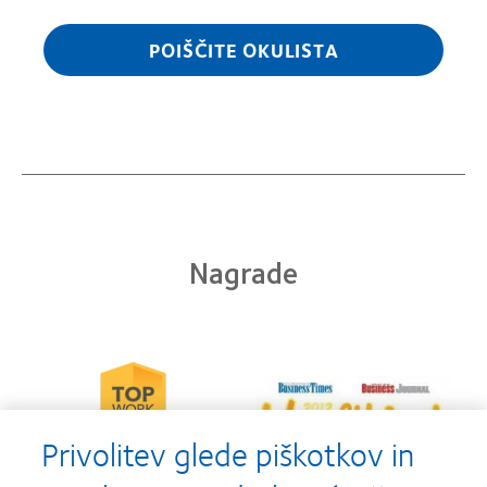
POIŠČITE OKULISTA
Nagrade
Learn
Learn
more
more
about
about
2012-
Privolitev glede piškotkov in
2012
2010
&
Top
2011
Workplaces