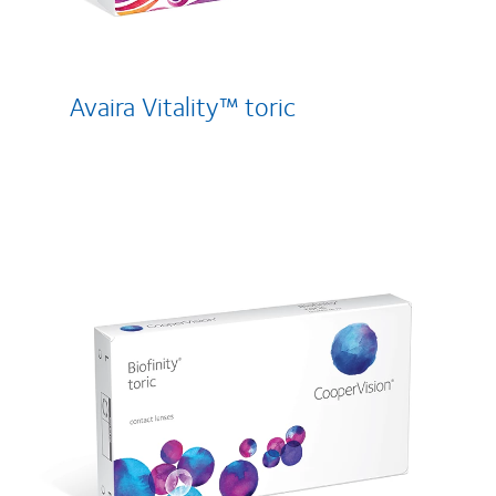
Avaira Vitality™ toric