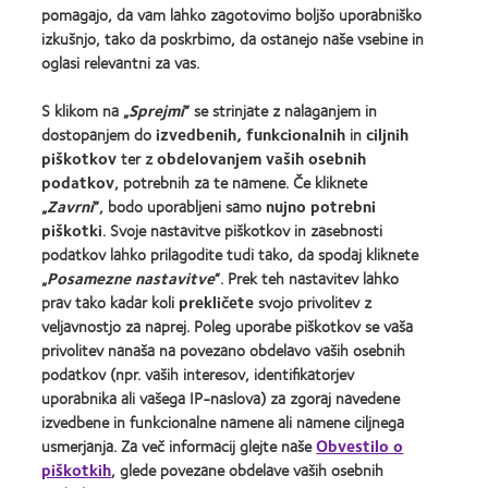
pomagajo, da vam lahko zagotovimo boljšo uporabniško
Najdite Optika
izkušnjo, tako da poskrbimo, da ostanejo naše vsebine in
oglasi relevantni za vas.
Kontaktne leče in vid
S klikom na „
Sprejmi
“ se strinjate z nalaganjem in
Nov uporabnik
dostopanjem do
izvedbenih, funkcionalnih
in
ciljnih
Izkušen uporabnik
piškotkov
ter z
obdelovanjem vaših osebnih
podatkov
, potrebnih za te namene. Če kliknete
„
Zavrni
“, bodo uporabljeni samo
nujno potrebni
O družbi CooperVision
piškotki
. Svoje nastavitve piškotkov in zasebnosti
Zaposlitev pri družbi CooperVision
podatkov lahko prilagodite tudi tako, da spodaj kliknete
„
Posamezne nastavitve
“. Prek teh nastavitev lahko
Središče za novice
prav tako kadar koli
prekličete
svojo privolitev z
Stik z nami
veljavnostjo za naprej. Poleg uporabe piškotkov se vaša
privolitev nanaša na povezano obdelavo vaših osebnih
podatkov (npr. vaših interesov, identifikatorjev
Legal
uporabnika ali vašega IP-naslova) za zgoraj navedene
Pogoji zagotavljanja storitev
izvedbene in funkcionalne namene ali namene ciljnega
Pravilnik o piškotkih
usmerjanja. Za več informacij glejte naše
Obvestilo o
piškotkih
, glede povezane obdelave vaših osebnih
Pravilnik o varovanju zasebnosti