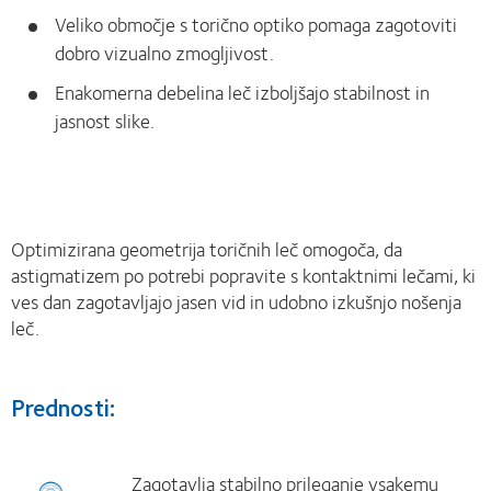
Veliko območje s torično optiko pomaga zagotoviti
dobro vizualno zmogljivost.
Enakomerna debelina leč izboljšajo stabilnost in
jasnost slike.
Optimizirana geometrija toričnih leč omogoča, da
astigmatizem po potrebi popravite s kontaktnimi lečami, ki
ves dan zagotavljajo jasen vid in udobno izkušnjo nošenja
leč.
Prednosti:
Zagotavlja stabilno prileganje vsakemu