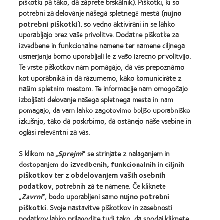
Awards
Awards
piškotki pa tako, da zaprete brskalnik). Piškotki, ki so
potrebni za delovanje našega spletnega mesta (
nujno
potrebni piškotki
), so vedno aktivirani in se lahko
uporabljajo brez vaše privolitve. Dodatne piškotke za
izvedbene in funkcionalne namene ter namene ciljnega
usmerjanja bomo uporabljali le z vašo izrecno privolitvijo.
Naši izdelki
Te vrste piškotkov nam pomagajo, da vas prepoznamo
Poiščite svoje kontaktne leče
kot uporabnika in da razumemo, kako komunicirate z
Tehnologija kontaktnih leč
našim spletnim mestom. Te informacije nam omogočajo
izboljšati delovanje našega spletnega mesta in nam
pomagajo, da vam lahko zagotovimo boljšo uporabniško
Najdite Optika
izkušnjo, tako da poskrbimo, da ostanejo naše vsebine in
oglasi relevantni za vas.
Kontaktne leče in vid
S klikom na „
Sprejmi
“ se strinjate z nalaganjem in
Nov uporabnik
dostopanjem do
izvedbenih, funkcionalnih
in
ciljnih
Izkušen uporabnik
piškotkov
ter z
obdelovanjem vaših osebnih
podatkov
, potrebnih za te namene. Če kliknete
„
Zavrni
“, bodo uporabljeni samo
nujno potrebni
O družbi CooperVision
piškotki
. Svoje nastavitve piškotkov in zasebnosti
Zaposlitev pri družbi CooperVision
podatkov lahko prilagodite tudi tako, da spodaj kliknete