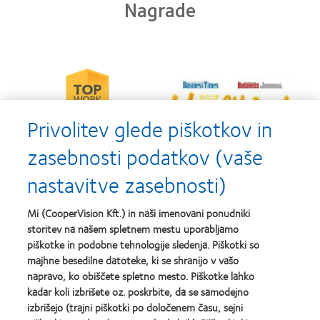
Nagrade
Learn
Learn
more
more
about
about
2012-
Privolitev glede piškotkov in
2012
2010
&
Top
2011
zasebnosti podatkov (vaše
Workplaces
Learn
Learn
Healthiest
in
more
more
Employers
the
nastavitve zasebnosti)
about
about
in
Bay
Contact
Silmo
the
Area
Lens
d’Or
Bay
Mi (CooperVision Kft.) in naši imenovani ponudniki
Product
best
Area
storitev na našem spletnem mestu uporabljamo
of
product
Learn
piškotke in podobne tehnologije sledenja. Piškotki so
the
award
more
Learn
Year
with
majhne besedilne datoteke, ki se shranijo v vašo
about
more
MyDay™
napravo, ko obiščete spletno mesto. Piškotke lahko
EyeVote
about
kadar koli izbrišete oz. poskrbite, da se samodejno
Readers’
Hermes
Choice
izbrišejo (trajni piškotki po določenem času, sejni
Creative