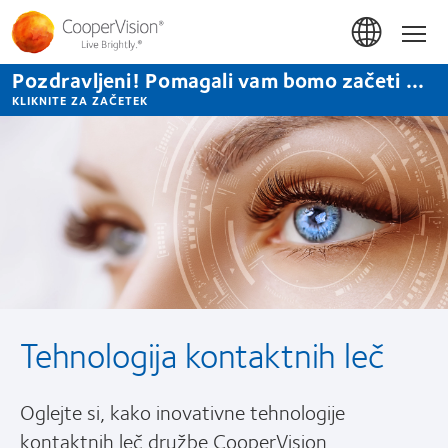
Skip
to
Hom
main
content
Pozdravljeni! Pomagali vam bomo začeti ...
KLIKNITE ZA ZAČETEK
Tehnologija kontaktnih leč
Oglejte si, kako inovativne tehnologije
kontaktnih leč družbe CooperVision