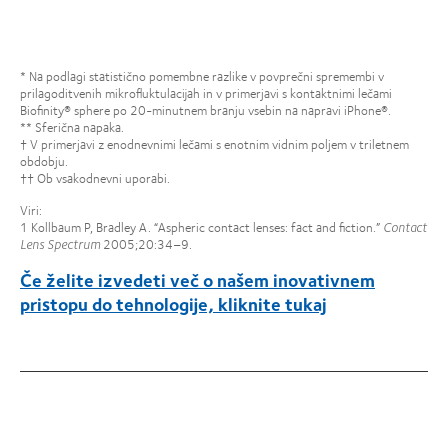
* Na podlagi statistično pomembne razlike v povprečni spremembi v
prilagoditvenih mikrofluktulacijah in v primerjavi s kontaktnimi lečami
Biofinity® sphere po 20-minutnem branju vsebin na napravi iPhone®.
** Sferična napaka.
† V primerjavi z enodnevnimi lečami s enotnim vidnim poljem v triletnem
obdobju.
†† Ob vsakodnevni uporabi.
Viri:
1 Kollbaum P, Bradley A. “Aspheric contact lenses: fact and fiction.”
Contact
Lens Spectrum
2005;20:34–9.
Če želite izvedeti več o našem inovativnem
pristopu do tehnologije, kliknite
tukaj