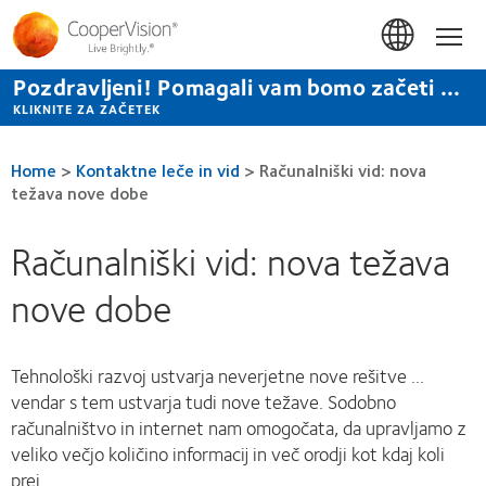
Skip
to
Hom
main
content
Pozdravljeni! Pomagali vam bomo začeti ...
KLIKNITE ZA ZAČETEK
Home
>
Kontaktne leče in vid
>
Računalniški vid: nova
težava nove dobe
Računalniški vid: nova težava
nove dobe
Tehnološki razvoj ustvarja neverjetne nove rešitve ...
vendar s tem ustvarja tudi nove težave. Sodobno
računalništvo in internet nam omogočata, da upravljamo z
veliko večjo količino informacij in več orodji kot kdaj koli
prej.