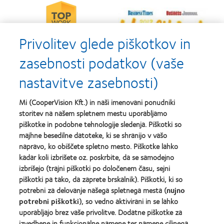
Learn
Learn
more
more
about
about
2012-
Privolitev glede piškotkov in
2012
2010
&
Top
2011
zasebnosti podatkov (vaše
Workplaces
Learn
Learn
Healthiest
in
more
more
Employers
the
nastavitve zasebnosti)
about
about
in
Bay
Contact
Silmo
the
Area
Lens
d’Or
Bay
Mi (CooperVision Kft.) in naši imenovani ponudniki
Product
best
Area
storitev na našem spletnem mestu uporabljamo
of
product
Learn
piškotke in podobne tehnologije sledenja. Piškotki so
the
award
more
Learn
Year
majhne besedilne datoteke, ki se shranijo v vašo
with
about
more
MyDay™
napravo, ko obiščete spletno mesto. Piškotke lahko
EyeVote
about
kadar koli izbrišete oz. poskrbite, da se samodejno
Readers’
Hermes
izbrišejo (trajni piškotki po določenem času, sejni
Choice
Creative
Awards
Awards
piškotki pa tako, da zaprete brskalnik). Piškotki, ki so
potrebni za delovanje našega spletnega mesta (
nujno
potrebni piškotki
), so vedno aktivirani in se lahko
uporabljajo brez vaše privolitve. Dodatne piškotke za
izvedbene in funkcionalne namene ter namene ciljnega