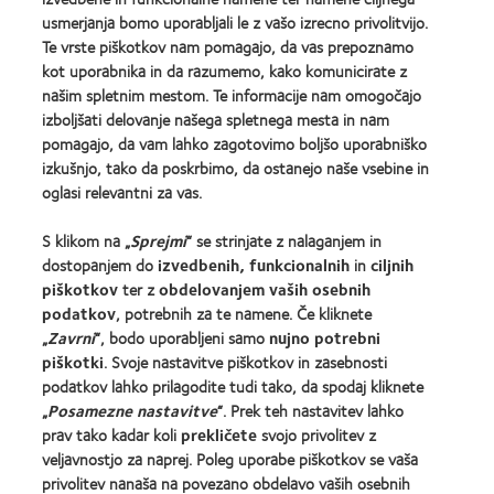
usmerjanja bomo uporabljali le z vašo izrecno privolitvijo.
Naši izdelki
Te vrste piškotkov nam pomagajo, da vas prepoznamo
Poiščite svoje kontaktne leče
kot uporabnika in da razumemo, kako komunicirate z
našim spletnim mestom. Te informacije nam omogočajo
Tehnologija kontaktnih leč
izboljšati delovanje našega spletnega mesta in nam
pomagajo, da vam lahko zagotovimo boljšo uporabniško
Najdite Optika
izkušnjo, tako da poskrbimo, da ostanejo naše vsebine in
oglasi relevantni za vas.
Kontaktne leče in vid
S klikom na „
Sprejmi
“ se strinjate z nalaganjem in
Nov uporabnik
dostopanjem do
izvedbenih, funkcionalnih
in
ciljnih
Izkušen uporabnik
piškotkov
ter z
obdelovanjem vaših osebnih
podatkov
, potrebnih za te namene. Če kliknete
„
Zavrni
“, bodo uporabljeni samo
nujno potrebni
O družbi CooperVision
piškotki
. Svoje nastavitve piškotkov in zasebnosti
Zaposlitev pri družbi CooperVision
podatkov lahko prilagodite tudi tako, da spodaj kliknete
„
Posamezne nastavitve
“. Prek teh nastavitev lahko
Središče za novice
prav tako kadar koli
prekličete
svojo privolitev z
Stik z nami
veljavnostjo za naprej. Poleg uporabe piškotkov se vaša
privolitev nanaša na povezano obdelavo vaših osebnih