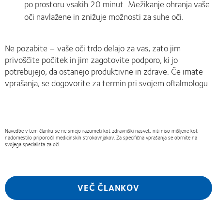
po prostoru vsakih 20 minut. Mežikanje ohranja vaše
oči navlažene in znižuje možnosti za suhe oči.
Ne pozabite – vaše oči trdo delajo za vas, zato jim
privoščite počitek in jim zagotovite podporo, ki jo
potrebujejo, da ostanejo produktivne in zdrave. Če imate
vprašanja, se dogovorite za termin pri svojem oftalmologu.
Navedbe v tem članku se ne smejo razumeti kot zdravniški nasvet, niti niso mišljene kot
nadomestilo priporočil medicinskih strokovnjakov. Za specifična vprašanja se obrnite na
svojega specialista za oči.
VEČ ČLANKOV