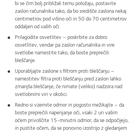
bi se čim bolj približali temu položaju, postavite
zaslon računalnika tako, da bo središče zaslona nekaj
centimetrov pod višino oči in 50 do 70 centimetrov
oddaljen od vaših oči.
Prilagodite osvetlitev – poskrbite za dobro
osvetlitev, vendar pa zaslon računalnika in vire
svetlobe namestite tako, da boste preprečili
bleščanje.
Uporabljajte zaslone s filtrom proti bleščanju –
namestitev filtra proti bleščanju pred zaslon lahko
zmanjša bleščanje, če nimate (veliko) nadzora nad
svetlobnimi viri v okolici.
Redno si vzemite odmor in pogosto mežikajte – da
boste preprečili napenjanje oči, vsaki 2 uri vašim
očem privoščite 15-minutni odmor, da se odpočijejo,
in pustite očem, da se ponovno izostrijo z gledanjem