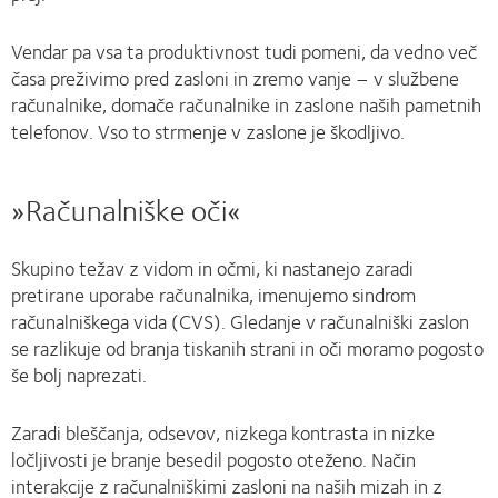
Vendar pa vsa ta produktivnost tudi pomeni, da vedno več
časa preživimo pred zasloni in zremo vanje – v službene
računalnike, domače računalnike in zaslone naših pametnih
telefonov. Vso to strmenje v zaslone je škodljivo.
»Računalniške oči«
Skupino težav z vidom in očmi, ki nastanejo zaradi
pretirane uporabe računalnika, imenujemo sindrom
računalniškega vida (CVS). Gledanje v računalniški zaslon
se razlikuje od branja tiskanih strani in oči moramo pogosto
še bolj naprezati.
Zaradi bleščanja, odsevov, nizkega kontrasta in nizke
ločljivosti je branje besedil pogosto oteženo. Način
interakcije z računalniškimi zasloni na naših mizah in z