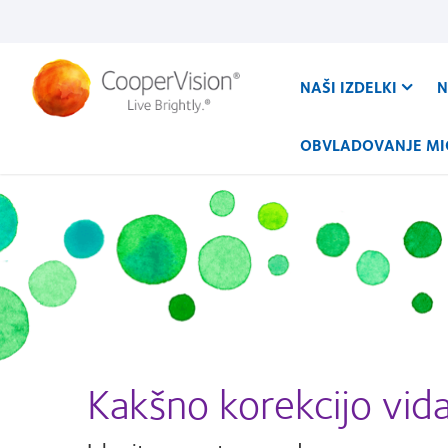
Skip
to
main
content
NAŠI IZDELKI
N
OBVLADOVANJE MI
Kakšno korekcijo vid
Quiz