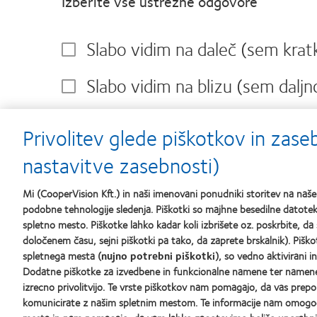
Izberite vse ustrezne odgovore
Questions
Slabo vidim na daleč (sem kra
Slabo vidim na blizu (sem dalj
Diagnosticirali so mi astigmat
Privolitev glede piškotkov in zas
Starejši/-a sem od 40 let in opa
nastavitve zasebnosti)
Nisem prepričan/-a
Mi (CooperVision Kft.) in naši imenovani ponudniki storitev na na
podobne tehnologije sledenja. Piškotki so majhne besedilne datoteke
Za zagotovitev primernih kontaktnih l
spletno mesto. Piškotke lahko kadar koli izbrišete oz. poskrbite, da 
določenem času, sejni piškotki pa tako, da zaprete brskalnik). Piško
spletnega mesta (
nujno potrebni piškotki
), so vedno aktivirani i
Dodatne piškotke za izvedbene in funkcionalne namene ter namene c
izrecno privolitvijo. Te vrste piškotkov nam pomagajo, da vas pr
komunicirate z našim spletnim mestom. Te informacije nam omogoča