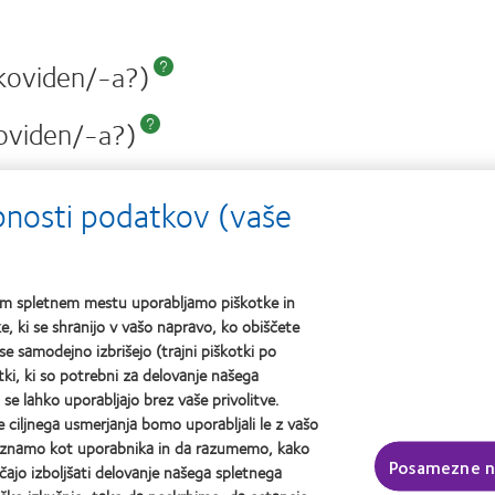
tkoviden/-a?)
What
is
noviden/-a?)
nearsightedness?
What
is
izem?
farsightedness?
What
ebnosti podatkov (vaše
is
žam težave pri branju od blizu ter slabši vid
astigmatism?
šem spletnem mestu uporabljamo piškotke in
, ki se shranijo v vašo napravo, ko obiščete
eč CooperVision za vas je pomembno, da veste, kakš
se samodejno izbrišejo (trajni piškotki po
tki, ki so potrebni za delovanje našega
n se lahko uporabljajo brez vaše privolitve.
iljnega usmerjanja bomo uporabljali le z vašo
epoznamo kot uporabnika in da razumemo, kako
Posamezne n
jo izboljšati delovanje našega spletnega