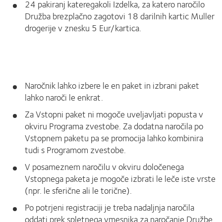
24 pakiranj kateregakoli Izdelka, za katero naročilo
Družba brezplačno zagotovi 18 darilnih kartic Muller
drogerije v znesku 5 Eur/kartica.
Naročnik lahko izbere le en paket in izbrani paket
lahko naroči le enkrat.
Za Vstopni paket ni mogoče uveljavljati popusta v
okviru Programa zvestobe. Za dodatna naročila po
Vstopnem paketu pa se promocija lahko kombinira
tudi s Programom zvestobe.
V posameznem naročilu v okviru določenega
Vstopnega paketa je mogoče izbrati le leče iste vrste
(npr. le sferične ali le torične).
Po potrjeni registraciji je treba nadaljnja naročila
oddati prek spletnega vmesnika za naročanje Družbe