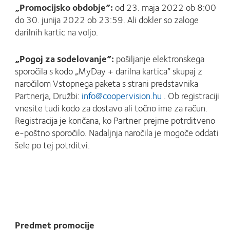
„Promocijsko obdobje”:
od 23. maja 2022 ob 8:00
do 30. junija 2022 ob 23:59. Ali dokler so zaloge
darilnih kartic na voljo.
„Pogoj za sodelovanje”:
pošiljanje elektronskega
sporočila s kodo „MyDay + darilna kartica” skupaj z
naročilom Vstopnega paketa s strani predstavnika
Partnerja, Družbi:
info@coopervision.hu
. Ob registraciji
vnesite tudi kodo za dostavo ali točno ime za račun.
Registracija je končana, ko Partner prejme potrditveno
e-poštno sporočilo. Nadaljnja naročila je mogoče oddati
šele po tej potrditvi.
Predmet promocije