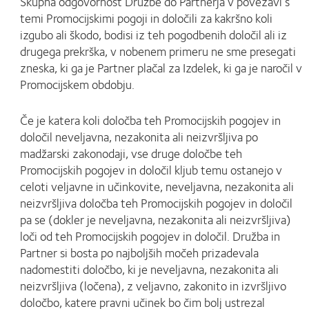
Skupna odgovornost Družbe do Partnerja v povezavi s
temi Promocijskimi pogoji in določili za kakršno koli
izgubo ali škodo, bodisi iz teh pogodbenih določil ali iz
drugega prekrška, v nobenem primeru ne sme presegati
zneska, ki ga je Partner plačal za Izdelek, ki ga je naročil v
Promocijskem obdobju.
Če je katera koli določba teh Promocijskih pogojev in
določil neveljavna, nezakonita ali neizvršljiva po
madžarski zakonodaji, vse druge določbe teh
Promocijskih pogojev in določil kljub temu ostanejo v
celoti veljavne in učinkovite, neveljavna, nezakonita ali
neizvršljiva določba teh Promocijskih pogojev in določil
pa se (dokler je neveljavna, nezakonita ali neizvršljiva)
loči od teh Promocijskih pogojev in določil. Družba in
Partner si bosta po najboljših močeh prizadevala
nadomestiti določbo, ki je neveljavna, nezakonita ali
neizvršljiva (ločena), z veljavno, zakonito in izvršljivo
določbo, katere pravni učinek bo čim bolj ustrezal