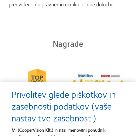
predvidenemu pravnemu učinku ločene določbe.
Nagrade
Learn
Learn
more
more
about
about
2012-
Privolitev glede piškotkov in
2012
2010
&
Top
2011
zasebnosti podatkov (vaše
Workplaces
Learn
Learn
Healthiest
in
more
more
Employers
the
nastavitve zasebnosti)
about
about
in
Bay
Contact
Silmo
the
Area
Lens
d’Or
Bay
Mi (CooperVision Kft.) in naši imenovani ponudniki
Product
best
Area