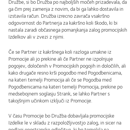
Družbe, si bo Družba po najboljših močeh prizadevala, da
ga čim prej zamenja z novim, da bi ga lahko dostavila in
izstavila račun. Družba izrecno zavrača vsakršno
odgovornost do Partnerja za kakršno koli škodo, ki bi
nastala zaradi občasnega pomanjkanja zalog promocijskih
Izdelkov ali v zvezi z njimi.
Če se Partner iz kakršnega koli razloga umakne iz
Promocije ali jo prekine ali če Partner ne izpolnjuje
pogojev, določenih v Promocijskih pogojih in določilih, ali
kako drugače resno krši pogodbo med Pogodbenicama,
na kateri temelji Promocija ali če se Pogodba med
Pogodbenicama na kateri temelji Promocija, prekine po
medsebojnem soglasju Strank, se lahko Partner s
takojšnjim učinkom izključi iz Promocije.
V času Promocije bo Družba dobavljala promocijske
Izdelke le v skladu z razpoložljivostjo zalog, in sicer na
podlagi enostranske odločitve, ki bo temeljila na