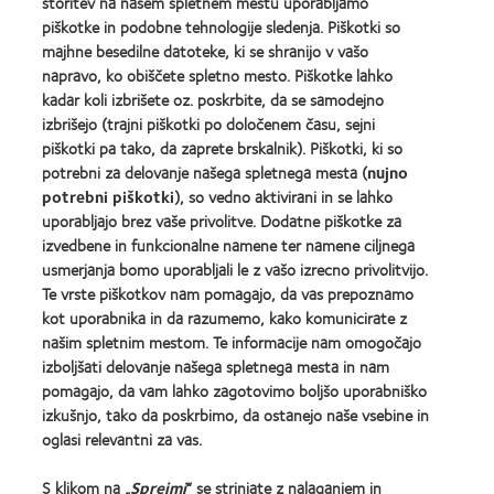
storitev na našem spletnem mestu uporabljamo
of
product
Learn
piškotke in podobne tehnologije sledenja. Piškotki so
the
award
more
Learn
Year
majhne besedilne datoteke, ki se shranijo v vašo
with
about
more
MyDay™
napravo, ko obiščete spletno mesto. Piškotke lahko
EyeVote
about
kadar koli izbrišete oz. poskrbite, da se samodejno
Readers’
Hermes
izbrišejo (trajni piškotki po določenem času, sejni
Choice
Creative
Awards
Awards
piškotki pa tako, da zaprete brskalnik). Piškotki, ki so
potrebni za delovanje našega spletnega mesta (
nujno
potrebni piškotki
), so vedno aktivirani in se lahko
uporabljajo brez vaše privolitve. Dodatne piškotke za
izvedbene in funkcionalne namene ter namene ciljnega
usmerjanja bomo uporabljali le z vašo izrecno privolitvijo.
Naši izdelki
Te vrste piškotkov nam pomagajo, da vas prepoznamo
Poiščite svoje kontaktne leče
kot uporabnika in da razumemo, kako komunicirate z
našim spletnim mestom. Te informacije nam omogočajo
Tehnologija kontaktnih leč
izboljšati delovanje našega spletnega mesta in nam
pomagajo, da vam lahko zagotovimo boljšo uporabniško
Najdite Optika
izkušnjo, tako da poskrbimo, da ostanejo naše vsebine in
oglasi relevantni za vas.
Kontaktne leče in vid
S klikom na „
Sprejmi
“ se strinjate z nalaganjem in