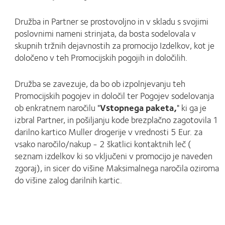
Družba in Partner se prostovoljno in v skladu s svojimi
poslovnimi nameni strinjata, da bosta sodelovala v
skupnih tržnih dejavnostih za promocijo Izdelkov, kot je
določeno v teh Promocijskih pogojih in določilih.
Družba se zavezuje, da bo ob izpolnjevanju teh
Promocijskih pogojev in določil ter Pogojev sodelovanja
ob enkratnem naročilu "
Vstopnega paketa,
" ki ga je
izbral Partner, in pošiljanju kode brezplačno zagotovila 1
darilno kartico Muller drogerije v vrednosti 5 Eur. za
vsako naročilo/nakup - 2 škatlici kontaktnih leč (
seznam izdelkov ki so vključeni v promocijo je naveden
zgoraj), in sicer do višine Maksimalnega naročila oziroma
do višine zalog darilnih kartic.