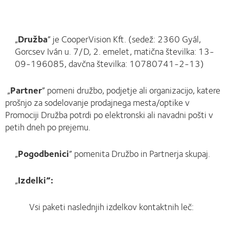
„
Družba
” je CooperVision Kft. (sedež: 2360 Gyál,
Gorcsev Iván u. 7/D, 2. emelet, matična številka: 13-
09-196085, davčna številka: 10780741-2-13)
„
Partner
” pomeni družbo, podjetje ali organizacijo, katere
prošnjo za sodelovanje prodajnega mesta/optike v
Promociji Družba potrdi po elektronski ali navadni pošti v
petih dneh po prejemu.
„
Pogodbenici
” pomenita Družbo in Partnerja skupaj.
„
Izdelki”:
Vsi paketi naslednjih izdelkov kontaktnih leč: