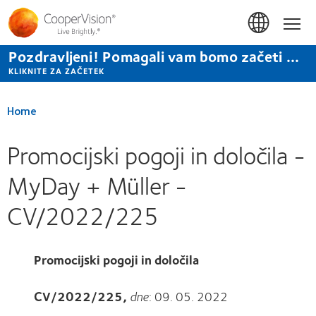
Skip
to
Hom
main
content
Pozdravljeni! Pomagali vam bomo začeti ...
KLIKNITE ZA ZAČETEK
Home
Promocijski pogoji in določila -
MyDay + Müller -
CV/2022/225
Promocijski pogoji in določila
CV/2022/225,
dne
: 09. 05. 2022