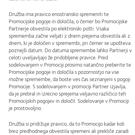
Družba ima pravico enostransko spremeniti te
Promocijske pogoje in določila, o čemer bo Promocijske
Partnerje obvestila po elektronski pošti. Vsaka
sprememba začne veljati z dnem prejema obvestila ali z
dnem, ki je določen v spremembi, pri čemer se upošteva
poznejši datum. Do datuma spremembe lahko Partnerji v
celoti uveljavljajo že pridobljene pravice. Pred
sodelovanjem v Promociji prosimo natančno preberite te
Promocijske pogoje in določila s pozornostjo na vse
možne spremembe, da boste ves čas seznanjeni s pogoji
Promocije. S sodelovanjem v promociji Partner izjavlja,
da je prebral in izrecno sprejema veljavno različico teh
Promocijskih pogojev in določil. Sodelovanje v Promociji
je prostovoljno.
Družba si pridržuje pravico, da to Promocijo kadar koli
brez predhodnega obvestila spremeni ali prekliče zaradi