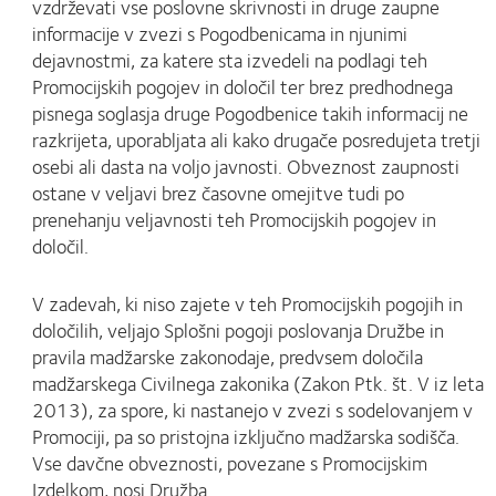
vzdrževati vse poslovne skrivnosti in druge zaupne
informacije v zvezi s Pogodbenicama in njunimi
dejavnostmi, za katere sta izvedeli na podlagi teh
Promocijskih pogojev in določil ter brez predhodnega
pisnega soglasja druge Pogodbenice takih informacij ne
razkrijeta, uporabljata ali kako drugače posredujeta tretji
osebi ali dasta na voljo javnosti. Obveznost zaupnosti
ostane v veljavi brez časovne omejitve tudi po
prenehanju veljavnosti teh Promocijskih pogojev in
določil.
V zadevah, ki niso zajete v teh Promocijskih pogojih in
določilih, veljajo Splošni pogoji poslovanja Družbe in
pravila madžarske zakonodaje, predvsem določila
madžarskega Civilnega zakonika (Zakon Ptk. št. V iz leta
2013), za spore, ki nastanejo v zvezi s sodelovanjem v
Promociji, pa so pristojna izključno madžarska sodišča.
Vse davčne obveznosti, povezane s Promocijskim
Izdelkom, nosi Družba.