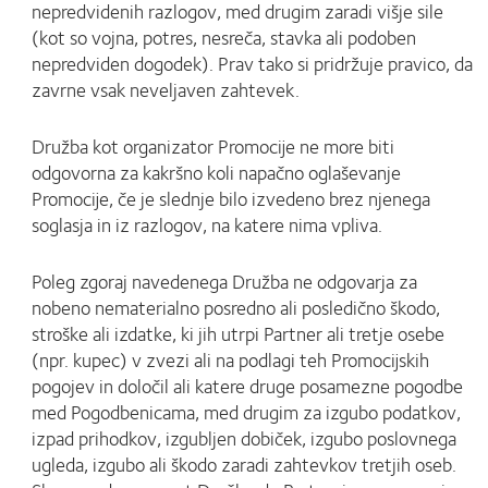
nepredvidenih razlogov, med drugim zaradi višje sile
(kot so vojna, potres, nesreča, stavka ali podoben
nepredviden dogodek). Prav tako si pridržuje pravico, da
zavrne vsak neveljaven zahtevek.
Družba kot organizator Promocije ne more biti
odgovorna za kakršno koli napačno oglaševanje
Promocije, če je slednje bilo izvedeno brez njenega
soglasja in iz razlogov, na katere nima vpliva.
Poleg zgoraj navedenega Družba ne odgovarja za
nobeno nematerialno posredno ali posledično škodo,
stroške ali izdatke, ki jih utrpi Partner ali tretje osebe
(npr. kupec) v zvezi ali na podlagi teh Promocijskih
pogojev in določil ali katere druge posamezne pogodbe
med Pogodbenicama, med drugim za izgubo podatkov,
izpad prihodkov, izgubljen dobiček, izgubo poslovnega
ugleda, izgubo ali škodo zaradi zahtevkov tretjih oseb.