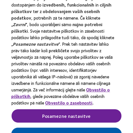
Nov uporabnik
dostopanjem do
izvedbenih, funkcionalnih
in
ciljnih
Izkušen uporabnik
piškotkov
ter z
obdelovanjem vaših osebnih
podatkov
, potrebnih za te namene. Če kliknete
„
Zavrni
“, bodo uporabljeni samo
nujno potrebni
O družbi CooperVision
piškotki
. Svoje nastavitve piškotkov in zasebnosti
Zaposlitev pri družbi CooperVision
podatkov lahko prilagodite tudi tako, da spodaj kliknete
„
Posamezne nastavitve
“. Prek teh nastavitev lahko
Središče za novice
prav tako kadar koli
prekličete
svojo privolitev z
Stik z nami
veljavnostjo za naprej. Poleg uporabe piškotkov se vaša
privolitev nanaša na povezano obdelavo vaših osebnih
podatkov (npr. vaših interesov, identifikatorjev
Legal
uporabnika ali vašega IP-naslova) za zgoraj navedene
Pogoji zagotavljanja storitev
izvedbene in funkcionalne namene ali namene ciljnega
Pravilnik o piškotkih
usmerjanja. Za več informacij glejte naše
Obvestilo o
piškotkih
, glede povezane obdelave vaših osebnih
Pravilnik o varovanju zasebnosti
podatkov pa naše
Obvestilo o zasebnosti
.
Posamezne nastavitve
Domača stran za specialiste za oči
Upravljanje prednostnih nastavitev privolitve