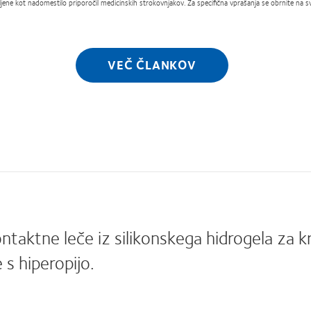
ene kot nadomestilo priporočil medicinskih strokovnjakov. Za specifična vprašanja se obrnite na svo
VEČ ČLANKOV
taktne leče iz silikonskega hidrogela za k
 s hiperopijo.