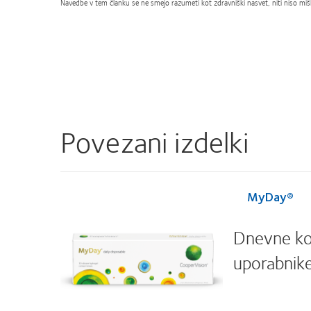
Navedbe v tem članku se ne smejo razumeti kot zdravniški nasvet, niti niso mišlj
Povezani izdelki
MyDay®
Dnevne kon
uporabnike