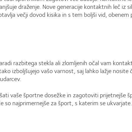
anjšuje draženje. Nove generacije kontaktnih leč iz si
avlja večji dovod kisika in s tem boljši vid, obenem
adi razbitega stekla ali zlomljenih očal vam kontakt
ko izboljšujejo vašo varnost, saj lahko lažje nosite če
 udarcev.
ti vaše športne dosežke in zagotoviti prijetnejše šp
 so najprimernejše za šport, s katerim se ukvarjate.