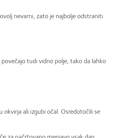
volj nevarni, zato je najbolje odstraniti
a povečajo tudi vidno polje, tako da lahko
virja ali izgubi očal. Osredotočili se
leče za načrtovano menjavo vsak dan