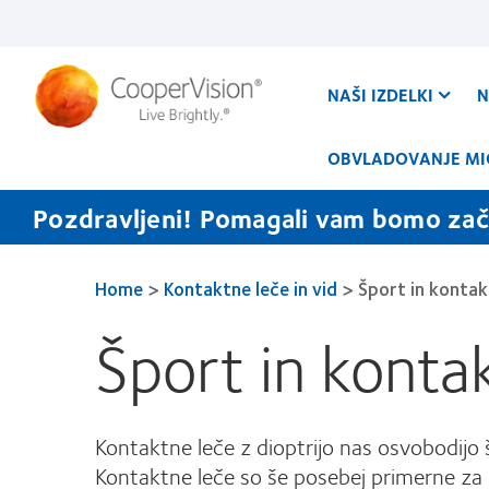
Skip
to
main
content
NAŠI IZDELKI
N
OBVLADOVANJE MI
Pozdravljeni! Pomagali vam bomo zače
Home
>
Kontaktne leče in vid
>
Šport in kontak
Šport in konta
Kontaktne leče z dioptrijo nas osvobodijo š
Kontaktne leče so še posebej primerne za na