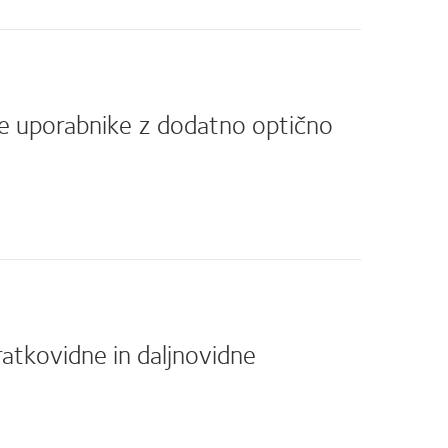
ne uporabnike z dodatno optično
ratkovidne in daljnovidne