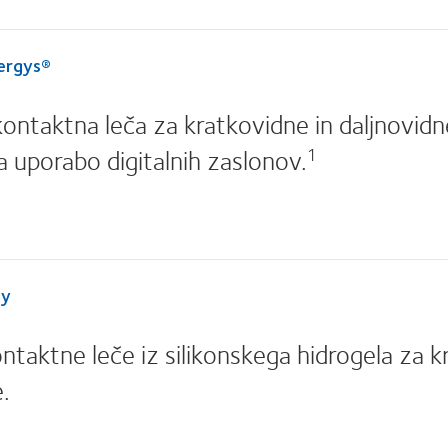
nergys®
ntaktna leča za kratkovidne in daljnovid
 uporabo digitalnih zaslonov.
1
ay
taktne leče iz silikonskega hidrogela za k
.