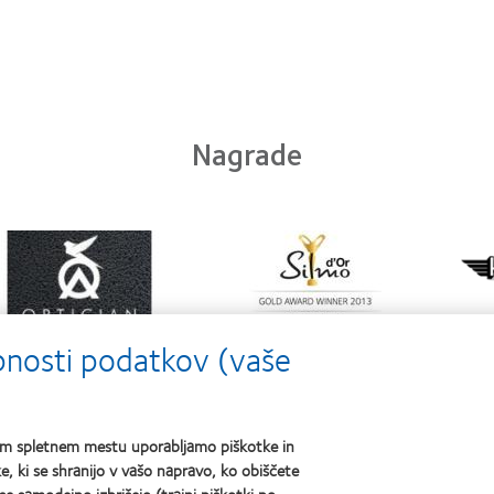
Nagrade
arn
Learn
ore
more
Lear
out
about
mor
ntact
Silmo
abou
ns
d’Or
Her
oduct
best
Crea
ebnosti podatkov (vaše
product
Awa
e
award
ar
with
MyDay™
šem spletnem mestu uporabljamo piškotke in
, ki se shranijo v vašo napravo, ko obiščete
 leče in vid
Legal