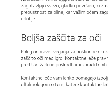
zagotavljajo svežo, gladko površino, ki zm
prepustnost za pline, kar vašim očem zagot
udobje.
Boljša zaščita za oči
Poleg odprave tveganja za poškodbe oči zar
zaščito oči med igro. Kontaktne leče prav ta
pred UV-žarki in poškodbami zaradi topih
Kontaktne leče vam lahko pomagajo izboljša
oftalmologom o tem, katere kontaktne leče