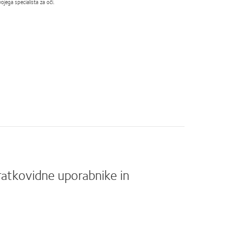
jega specialista za oči.
ratkovidne uporabnike in