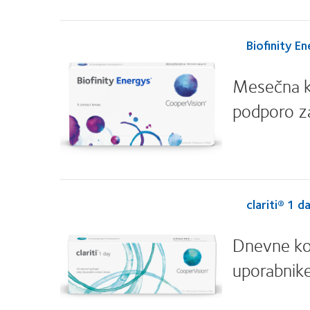
Biofinity E
Mesečna ko
podporo za
clariti® 1 d
Dnevne kon
uporabnike