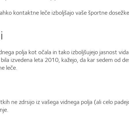
lahko kontaktne leče izboljšajo vaše športne dosežke
i
dnega polja kot očala in tako izboljšujejo jasnost vida 
 bila izvedena leta 2010, kažejo, da kar sedem od de
e leče.
tkih ne zdrsijo iz vašega vidnega polja (ali celo padej
nje.