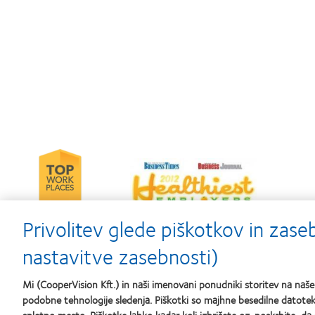
Learn
Le
Learn
more
m
more
about
ab
about
2012-
Co
2012
2010
Le
&
Top
Pr
Privolitev glede piškotkov in zas
2011
Workplaces
of
Healthiest
in
th
nastavitve zasebnosti)
Employers
the
Ye
in
Bay
the
Area
Mi (CooperVision Kft.) in naši imenovani ponudniki storitev na na
Bay
podobne tehnologije sledenja. Piškotki so majhne besedilne datoteke
Area
Naši izdelki
Kontaktne