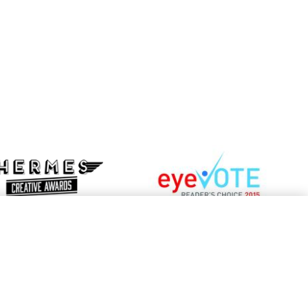
Learn
more
n
about
e
EyeVote
t
Readers’
mes
Choice
tive
Awards
rds
Upravljanje prednostnih nastavitev