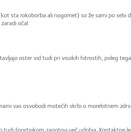
(kot sta rokoborba ali nogomet) so že sami po sebi do
zaradi očal.
ljajo oster vid tudi pri visokih hitrostih, poleg teg
ami vas osvobodi motečih skrbi o morebitnem zdrsu ok
hko tudi športnikom zagotovi več udobja. Kontaktne 