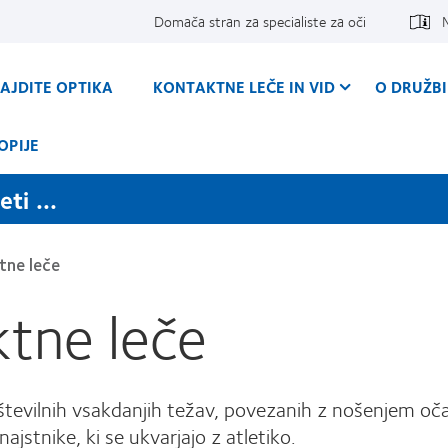
Domača stran za specialiste za oči
AJDITE OPTIKA
KONTAKTNE LEČE IN VID
O DRUŽBI
OPIJE
ti ...
tne leče
ktne leče
tevilnih vsakdanjih težav, povezanih z nošenjem očal,
jstnike, ki se ukvarjajo z atletiko.