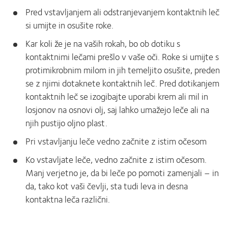
Pred vstavljanjem ali odstranjevanjem kontaktnih leč
si umijte in osušite roke.
Kar koli že je na vaših rokah, bo ob dotiku s
kontaktnimi lečami prešlo v vaše oči. Roke si umijte s
protimikrobnim milom in jih temeljito osušite, preden
se z njimi dotaknete kontaktnih leč. Pred dotikanjem
kontaktnih leč se izogibajte uporabi krem ali mil in
losjonov na osnovi olj, saj lahko umažejo leče ali na
njih pustijo oljno plast.
Pri vstavljanju leče vedno začnite z istim očesom
Ko vstavljate leče, vedno začnite z istim očesom.
Manj verjetno je, da bi leče po pomoti zamenjali – in
da, tako kot vaši čevlji, sta tudi leva in desna
kontaktna leča različni.