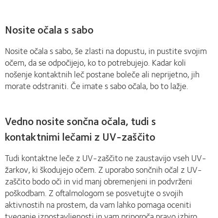
Nosite očala s sabo
Nosite očala s sabo, še zlasti na dopustu, in pustite svojim
očem, da se odpočijejo, ko to potrebujejo. Kadar koli
nošenje kontaktnih leč postane boleče ali neprijetno, jih
morate odstraniti. Če imate s sabo očala, bo to lažje.
Vedno nosite sončna očala, tudi s
kontaktnimi lečami z UV-zaščito
Tudi kontaktne leče z UV-zaščito ne zaustavijo vseh UV-
žarkov, ki škodujejo očem. Z uporabo sončnih očal z UV-
zaščito bodo oči in vid manj obremenjeni in podvrženi
poškodbam. Z oftalmologom se posvetujte o svojih
aktivnostih na prostem, da vam lahko pomaga oceniti
tveganje izpostavljenosti in vam priporoča pravo izbiro