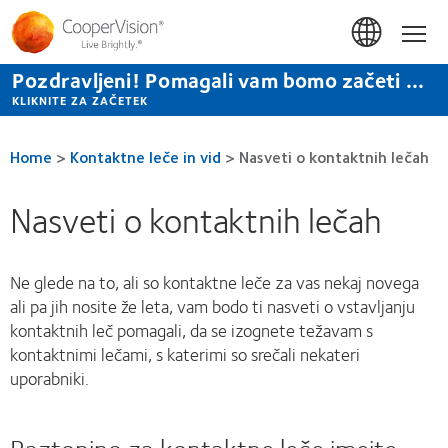
Skip
to
Hom
main
content
Pozdravljeni! Pomagali vam bomo začeti ...
KLIKNITE ZA ZAČETEK
Home
>
Kontaktne leče in vid
>
Nasveti o kontaktnih lečah
Nasveti o kontaktnih lečah
Ne glede na to, ali so kontaktne leče za vas nekaj novega
ali pa jih nosite že leta, vam bodo ti nasveti o vstavljanju
kontaktnih leč pomagali, da se izognete težavam s
kontaktnimi lečami, s katerimi so srečali nekateri
uporabniki.