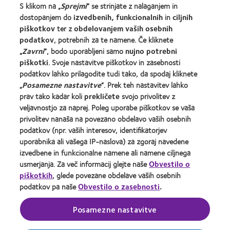
S klikom na „
Sprejmi
“ se strinjate z nalaganjem in
Nov uporabnik
dostopanjem do
izvedbenih, funkcionalnih
in
ciljnih
Izkušen uporabnik
piškotkov
ter z
obdelovanjem vaših osebnih
podatkov
, potrebnih za te namene. Če kliknete
„
Zavrni
“, bodo uporabljeni samo
nujno potrebni
O družbi CooperVision
piškotki
. Svoje nastavitve piškotkov in zasebnosti
Zaposlitev pri družbi CooperVision
podatkov lahko prilagodite tudi tako, da spodaj kliknete
„
Posamezne nastavitve
“. Prek teh nastavitev lahko
Središče za novice
prav tako kadar koli
prekličete
svojo privolitev z
Stik z nami
veljavnostjo za naprej. Poleg uporabe piškotkov se vaša
privolitev nanaša na povezano obdelavo vaših osebnih
podatkov (npr. vaših interesov, identifikatorjev
Legal
uporabnika ali vašega IP-naslova) za zgoraj navedene
Pogoji zagotavljanja storitev
izvedbene in funkcionalne namene ali namene ciljnega
Pravilnik o piškotkih
usmerjanja. Za več informacij glejte naše
Obvestilo o
piškotkih
, glede povezane obdelave vaših osebnih
Pravilnik o varovanju zasebnosti
podatkov pa naše
Obvestilo o zasebnosti
.
Posamezne nastavitve
Domača stran za specialiste za oči