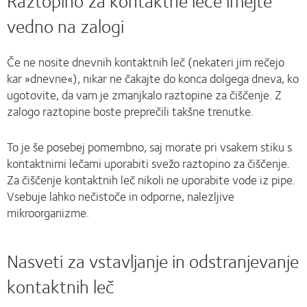
Raztopino za kontaktne leče imejte
vedno na zalogi
Če ne nosite dnevnih kontaktnih leč (nekateri jim rečejo
kar »dnevne«), nikar ne čakajte do konca dolgega dneva, ko
ugotovite, da vam je zmanjkalo raztopine za čiščenje. Z
zalogo raztopine boste preprečili takšne trenutke.
To je še posebej pomembno, saj morate pri vsakem stiku s
kontaktnimi lečami uporabiti svežo raztopino za čiščenje.
Za čiščenje kontaktnih leč nikoli ne uporabite vode iz pipe.
Vsebuje lahko nečistoče in odporne, nalezljive
mikroorganizme.
Nasveti za vstavljanje in odstranjevanje
kontaktnih leč