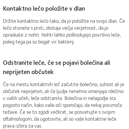
Kontaktno lečo položite v dlan
Držite kontaktno lečo tako, da jo položite na svojo dlan. Če
lečo stisnete s prsti, obstaja večja verjetnost, da jo
opraskate z nohti. Nohti lahko poškodujejo površino leče,
poleg tega pa so bogat vir bakterij.
Odstranite leče, če se pojavi bolečina ali
neprijeten občutek
Če na mestu kontaktnih leč začutite bolečino, suhost ali je
občutek neprijeten, ali če ljudje nenehno omenjajo rdečino
v vaših očeh, leče odstranite. Bolečina in nelagodje sta
pogosto način, kako vaše oči sporočajo, da nekaj povzroča
težave. Če se to zgodi večkrat, se posvetujte s svojim
oftalmologom, da ugotovite, ali so vaše kontaktne leče
prava izbira za vas.