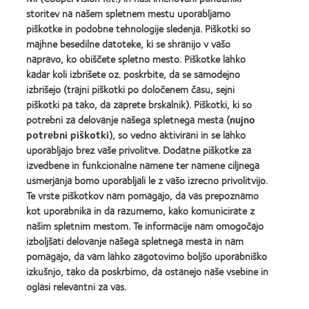
Product
best
Area
storitev na našem spletnem mestu uporabljamo
of
product
Learn
piškotke in podobne tehnologije sledenja. Piškotki so
the
award
more
Learn
Year
majhne besedilne datoteke, ki se shranijo v vašo
with
about
more
MyDay™
napravo, ko obiščete spletno mesto. Piškotke lahko
EyeVote
about
kadar koli izbrišete oz. poskrbite, da se samodejno
Readers’
Hermes
izbrišejo (trajni piškotki po določenem času, sejni
Choice
Creative
Awards
Awards
piškotki pa tako, da zaprete brskalnik). Piškotki, ki so
potrebni za delovanje našega spletnega mesta (
nujno
potrebni piškotki
), so vedno aktivirani in se lahko
uporabljajo brez vaše privolitve. Dodatne piškotke za
izvedbene in funkcionalne namene ter namene ciljnega
usmerjanja bomo uporabljali le z vašo izrecno privolitvijo.
Naši izdelki
Te vrste piškotkov nam pomagajo, da vas prepoznamo
Poiščite svoje kontaktne leče
kot uporabnika in da razumemo, kako komunicirate z
našim spletnim mestom. Te informacije nam omogočajo
Tehnologija kontaktnih leč
izboljšati delovanje našega spletnega mesta in nam
pomagajo, da vam lahko zagotovimo boljšo uporabniško
Najdite Optika
izkušnjo, tako da poskrbimo, da ostanejo naše vsebine in
oglasi relevantni za vas.
Kontaktne leče in vid