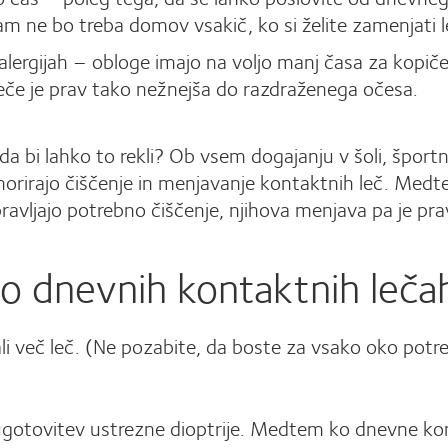
am ne bo treba domov vsakič, ko si želite zamenjati l
ergijah – obloge imajo na voljo manj časa za kopičenje
če je prav tako nežnejša do razdraženega očesa.
i, da bi lahko to rekli? Ob vsem dogajanju v šoli, špor
ignorirajo čiščenje in menjavanje kontaktnih leč. Me
avljajo potrebno čiščenje, njihova menjava pa je prav
 o dnevnih kontaktnih leča
ali več leč. (Ne pozabite, da boste za vsako oko pot
ugotovitev ustrezne dioptrije. Medtem ko dnevne ko