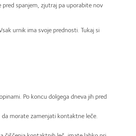
e pred spanjem, zjutraj pa uporabite nov
sak urnik ima svoje prednosti. Tukaj si
aztopinami. Po koncu dolgega dneva jih pred
, da morate zamenjati kontaktne leče.
 čiščenja kontaktnih leč, imate lahko pri