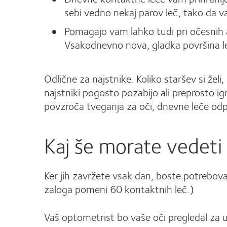
sebi vedno nekaj parov leč, tako da v
Pomagajo vam lahko tudi pri očesnih al
Vsakodnevno nova, gladka površina le
Odlične za najstnike. Koliko staršev si žel
najstniki pogosto pozabijo ali preprosto 
povzroča tveganja za oči, dnevne leče odpr
Kaj še morate vedeti
Ker jih zavržete vsak dan, boste potrebov
zaloga pomeni 60 kontaktnih leč.)
Vaš optometrist bo vaše oči pregledal za 