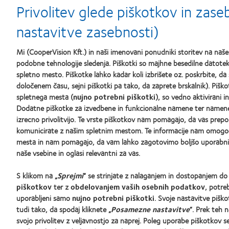
&
Top
Pr
Privolitev glede piškotkov in zas
2011
Workplaces
of
Healthiest
in
th
nastavitve zasebnosti)
Employers
the
Ye
in
Bay
the
Area
Mi (CooperVision Kft.) in naši imenovani ponudniki storitev na na
Bay
podobne tehnologije sledenja. Piškotki so majhne besedilne datoteke
Area
Naši izdelki
Kontaktne
spletno mesto. Piškotke lahko kadar koli izbrišete oz. poskrbite, da 
določenem času, sejni piškotki pa tako, da zaprete brskalnik). Piško
Poiščite svoje kontaktne leče
Nov upor
spletnega mesta (
nujno potrebni piškotki
), so vedno aktivirani i
Tehnologija kontaktnih leč
Izkušen 
Dodatne piškotke za izvedbene in funkcionalne namene ter namene c
izrecno privolitvijo. Te vrste piškotkov nam pomagajo, da vas pr
komunicirate z našim spletnim mestom. Te informacije nam omogoča
Najdite Optika
O družbi
mesta in nam pomagajo, da vam lahko zagotovimo boljšo uporabniš
naše vsebine in oglasi relevantni za vas.
Zaposlite
Središče 
S klikom na „
Sprejmi
“ se strinjate z nalaganjem in dostopanjem d
Stik z na
piškotkov
ter z
obdelovanjem vaših osebnih podatkov
, potre
uporabljeni samo
nujno potrebni piškotki
. Svoje nastavitve pišk
tudi tako, da spodaj kliknete „
Posamezne nastavitve
“. Prek teh 
svojo privolitev z veljavnostjo za naprej. Poleg uporabe piškotkov 