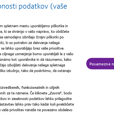
oduct
best
Crea
ebnosti podatkov (vaše
product
Awa
e
award
ar
with
MyDay™
šem spletnem mestu uporabljamo piškotke in
, ki se shranijo v vašo napravo, ko obiščete
 leče in vid
Legal
se samodejno izbrišejo (trajni piškotki po
tki, ki so potrebni za delovanje našega
abnik
Pogoji zagotavljanja storitev
n se lahko uporabljajo brez vaše privolitve.
uporabnik
Pravilnik o piškotkih
iljnega usmerjanja bomo uporabljali le z vašo
Pravilnik o varovanju zasebno
epoznamo kot uporabnika in da razumemo, kako
Posamezne n
jo izboljšati delovanje našega spletnega
 CooperVision
ko izkušnjo, tako da poskrbimo, da ostanejo
v pri družbi CooperVision
Domača stran za specialiste 
za novice
o
izvedbenih, funkcionalnih
in
ciljnih
mi
bnih za te namene. Če kliknete „
Zavrni
“, bodo
otkov in zasebnosti podatkov lahko prilagodite
nastavitev lahko prav tako kadar koli
prekličete
se vaša privolitev nanaša na povezano obdelavo