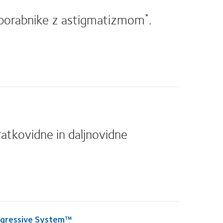
 uporabnike z astigmatizmom
.
*
ratkovidne in daljnovidne
Progressive System™