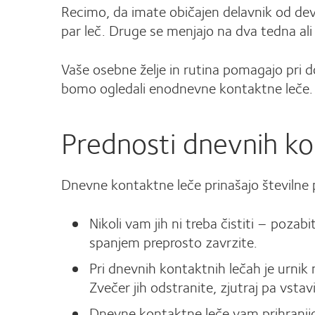
Recimo, da imate običajen delavnik od dev
par leč. Druge se menjajo na dva tedna al
Vaše osebne želje in rutina pomagajo pri d
bomo ogledali enodnevne kontaktne leče.
Prednosti dnevnih ko
Dnevne kontaktne leče prinašajo številne 
Nikoli vam jih ni treba čistiti – poza
spanjem preprosto zavrzite.
Pri dnevnih kontaktnih lečah je urni
Zvečer jih odstranite, zjutraj pa vstav
Dnevne kontaktne leče vam prihranijo 