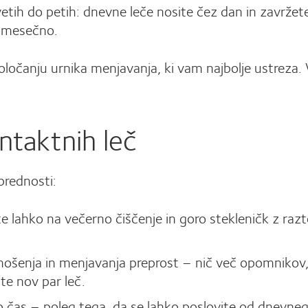
etih do petih: dnevne leče nosite čez dan in zavržet
i mesečno.
oločanju urnika menjavanja, ki vam najbolje ustreza. V
ntaktnih leč
prednosti:
bite lahko na večerno čiščenje in goro stekleničk z r
k nošenja in menjavanja preprost – nič več opomnikov
ite nov par leč.
čas – poleg tega, da se lahko poslovite od dnevnega