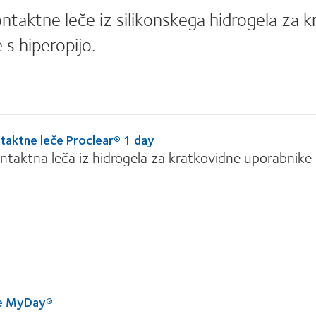
taktne leče iz silikonskega hidrogela za k
 s hiperopijo.
taktne leče Proclear® 1 day
taktna leča iz hidrogela za kratkovidne uporabnike i
če MyDay®