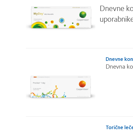
Dnevne kon
uporabnike
Dnevne kon
Dnevna kon
Torične le