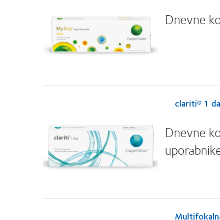
Dnevne kon
clariti® 1 d
Dnevne kon
uporabnike
Multifokaln