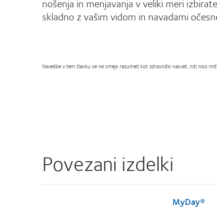
nošenja in menjavanja v veliki meri izbira
skladno z vašim vidom in navadami očesn
Navedbe v tem članku se ne smejo razumeti kot zdravniški nasvet, niti niso mišlj
Povezani izdelki
MyDay®