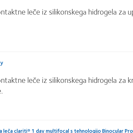
taktne leče iz silikonskega hidrogela za
ay
taktne leče iz silikonskega hidrogela za k
.
a leča clariti® 1 day multifocal s tehnologijo Binocular 