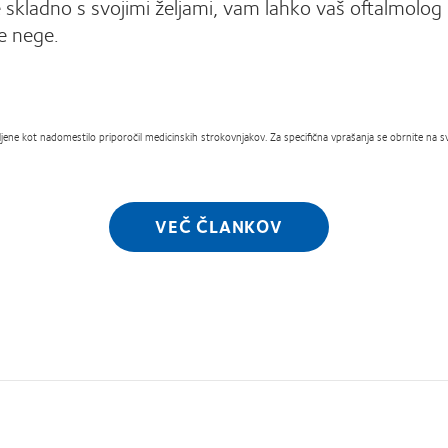
te skladno s svojimi željami, vam lahko vaš oftalmolog
e nege.
ene kot nadomestilo priporočil medicinskih strokovnjakov. Za specifična vprašanja se obrnite na svo
VEČ ČLANKOV