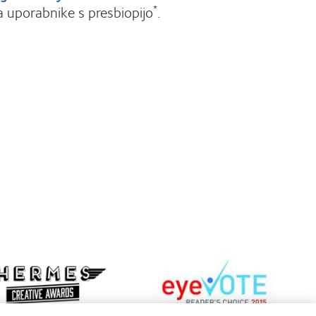
a uporabnike s presbiopijo
.
*
Learn
more
n
about
e
EyeVote
t
Readers’
mes