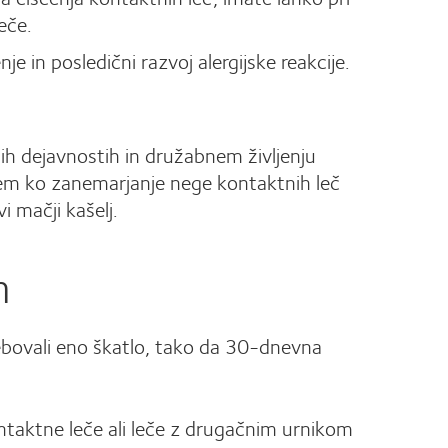
eče.
 in posledični razvoj alergijske reakcije.
tnih dejavnostih in družabnem življenju
dtem ko zanemarjanje nege kontaktnih leč
i mačji kašelj.
h
rebovali eno škatlo, tako da 30-dnevna
ntaktne leče ali leče z drugačnim urnikom