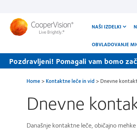
Skip
to
main
content
NAŠI IZDELKI
N
OBVLADOVANJE MI
Pozdravljeni! Pomagali vam bomo zače
Home
>
Kontaktne leče in vid
>
Dnevne kontaktn
Dnevne kontakt
Današnje kontaktne leče, običajno mehke i