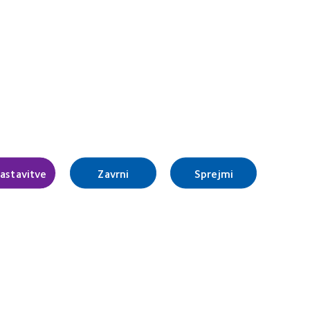
Choice
tive
Awards
rds
Upravljanje prednostnih nastavitev
privolitve
sti
astavitve
Zavrni
Sprejmi
za oči