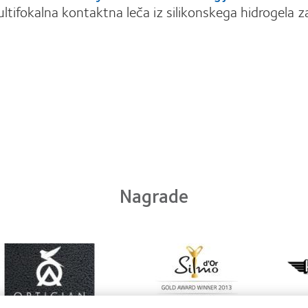
tifokalna kontaktna leča iz silikonskega hidrogela z
Nagrade
arn
Learn
ore
more
Lear
out
about
mor
ntact
Silmo
abou
ns
d’Or
Her