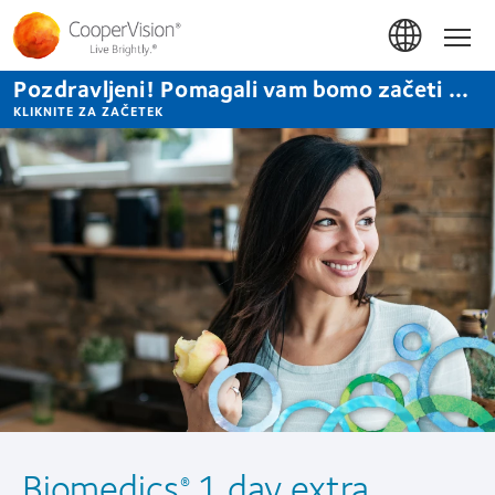
Skip
to
Hom
main
content
Pozdravljeni! Pomagali vam bomo začeti ...
KLIKNITE ZA ZAČETEK
Biomedics
1 day extra
®