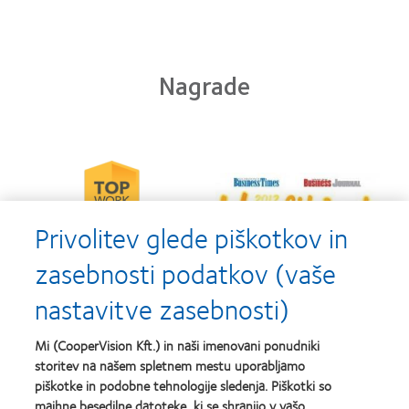
Nagrade
Learn
Learn
more
more
about
about
2012-
Privolitev glede piškotkov in
2012
2010
&
Top
2011
zasebnosti podatkov (vaše
Workplaces
Learn
Learn
Healthiest
in
more
more
Employers
the
nastavitve zasebnosti)
about
about
in
Bay
Contact
Silmo
the
Area
Lens
d’Or
Bay
Mi (CooperVision Kft.) in naši imenovani ponudniki
Product
best
Area
storitev na našem spletnem mestu uporabljamo
of
product
Learn
piškotke in podobne tehnologije sledenja. Piškotki so
the
award
more
Learn
Year
with
majhne besedilne datoteke, ki se shranijo v vašo