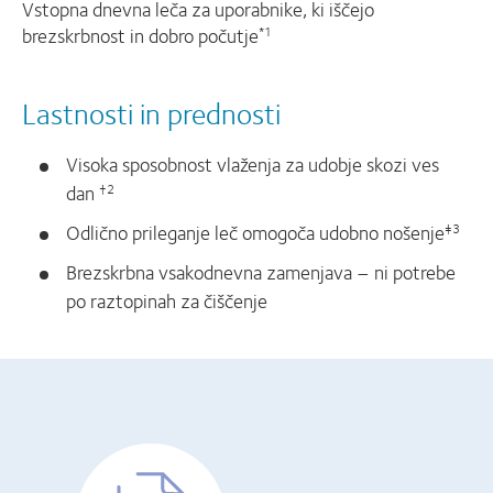
Vstopna dnevna leča za uporabnike, ki iščejo
brezskrbnost in dobro počutje
*1
Lastnosti in prednosti
Visoka sposobnost vlaženja za udobje skozi ves
dan
†2
Odlično prileganje leč omogoča udobno nošenje
‡3
Brezskrbna vsakodnevna zamenjava – ni potrebe
po raztopinah za čiščenje