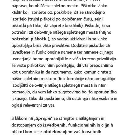
about
more
MyDay™
napravo, ko obiščete spletno mesto. Piškotke lahko
EyeVote
about
kadar koli izbrišete oz. poskrbite, da se samodejno
Readers’
Hermes
Choice
izbrišejo (trajni piškotki po določenem času, sejni
Creative
Awards
Awards
piškotki pa tako, da zaprete brskalnik). Piškotki, ki so
potrebni za delovanje našega spletnega mesta (
nujno
potrebni piškotki
), so vedno aktivirani in se lahko
uporabljajo brez vaše privolitve. Dodatne piškotke za
izvedbene in funkcionalne namene ter namene ciljnega
usmerjanja bomo uporabljali le z vašo izrecno privolitvijo.
Naši izdelki
Te vrste piškotkov nam pomagajo, da vas prepoznamo
Poiščite svoje kontaktne leče
kot uporabnika in da razumemo, kako komunicirate z
našim spletnim mestom. Te informacije nam omogočajo
Tehnologija kontaktnih leč
izboljšati delovanje našega spletnega mesta in nam
pomagajo, da vam lahko zagotovimo boljšo uporabniško
Najdite Optika
izkušnjo, tako da poskrbimo, da ostanejo naše vsebine in
oglasi relevantni za vas.
Kontaktne leče in vid
S klikom na „
Sprejmi
“ se strinjate z nalaganjem in
Nov uporabnik
dostopanjem do
izvedbenih, funkcionalnih
in
ciljnih
Izkušen uporabnik
piškotkov
ter z
obdelovanjem vaših osebnih