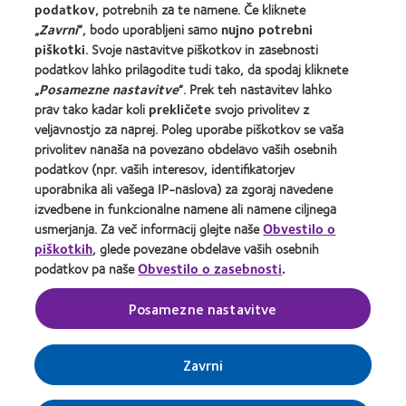
podatkov
, potrebnih za te namene. Če kliknete
„
Zavrni
“, bodo uporabljeni samo
nujno potrebni
O družbi CooperVision
piškotki
. Svoje nastavitve piškotkov in zasebnosti
Zaposlitev pri družbi CooperVision
podatkov lahko prilagodite tudi tako, da spodaj kliknete
„
Posamezne nastavitve
“. Prek teh nastavitev lahko
Središče za novice
prav tako kadar koli
prekličete
svojo privolitev z
Stik z nami
veljavnostjo za naprej. Poleg uporabe piškotkov se vaša
privolitev nanaša na povezano obdelavo vaših osebnih
podatkov (npr. vaših interesov, identifikatorjev
Legal
uporabnika ali vašega IP-naslova) za zgoraj navedene
Pogoji zagotavljanja storitev
izvedbene in funkcionalne namene ali namene ciljnega
Pravilnik o piškotkih
usmerjanja. Za več informacij glejte naše
Obvestilo o
piškotkih
, glede povezane obdelave vaših osebnih
Pravilnik o varovanju zasebnosti
podatkov pa naše
Obvestilo o zasebnosti
.
Posamezne nastavitve
Domača stran za specialiste za oči
Upravljanje prednostnih nastavitev privolitve
Zavrni