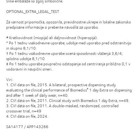
Slike embalaže so zgolj simbolične.
OPTIONAL_EXTRA_LEGAL_TEST
Za varnost pripomočka, opozorila, previdnostne ukrepe in lokalne zakonsko
predpisane informacije si preberite navodila za uporabo.
# Kratkovidnost (miopija) ali daljnovidnost (hiperopija).
* Po 1 tednu vsakodnevne uporabe; udobje med uporabo pred odstranitvijo
in skupno 8,1/10.
† Po 1 tednu vsakodnevne uporabe ocena sposobnosti vlaženja 3,6/4;
splošno udobje 8,1/10
‡ Po 1 tednu uporabe povprečno odstopanje od centriranja približno 0,1 v
vodoravni in navpični smeri.
Viri:
1. CVI data on file, 2015. A bilateral, prospective dispensing study
evaluating the clinical performance of Biomedics
1 day Extra on dispensing
®
and after 1 week of daily wear, n=40.
2. CVI data on file, 2011. Clinical study with Biomedics 1 day Extra, n=49.
3. CVI data on file, 2011. A double-masked, randomized, controlled
crossover trial, n=49
4. CVI data on file, 2024.
SA14177 / APP143266