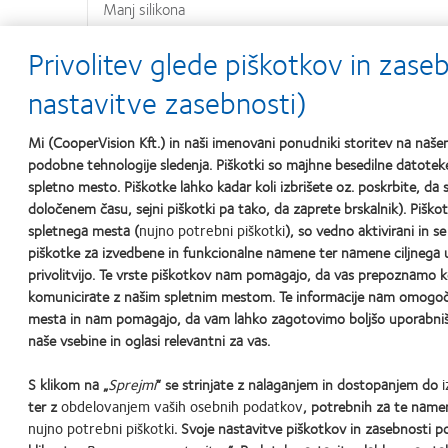
Manj silikona
Privolitev glede piškotkov in zas
nastavitve zasebnosti)
Mi (CooperVision Kft.) in naši imenovani ponudniki storitev na na
podobne tehnologije sledenja. Piškotki so majhne besedilne datoteke
spletno mesto. Piškotke lahko kadar koli izbrišete oz. poskrbite, da s
določenem času, sejni piškotki pa tako, da zaprete brskalnik). Piškot
spletnega mesta (
nujno potrebni piškotki
), so vedno aktivirani in s
piškotke za izvedbene in funkcionalne namene ter namene ciljnega u
1
Brennan N. A.: Beyond Flux: Total Corneal Oxygen Consumption as an Index
privolitvijo. Te vrste piškotkov nam pomagajo, da vas prepoznamo
2
Visoka prepustnost kisika pripomore k bolj jasnim, belim očem
komunicirate z našim spletnim mestom. Te informacije nam omogočaj
3
Primerjava dnevnih kontaktnih leč iz silikonskega hidrogela proizvajalca Cooper
mesta in nam pomagajo, da vam lahko zagotovimo boljšo uporabnišk
naše vsebine in oglasi relevantni za vas.
S klikom na „
Sprejmi
“ se strinjate z nalaganjem in dostopanjem do
Learn
Learn
Learn
Learn
Learn
ter z
obdelovanjem vaših osebnih podatkov
, potrebnih za te namen
more
more
more
more
more
about
about
about
about
about
nujno potrebni piškotki
. Svoje nastavitve piškotkov in zasebnosti p
2012-
2012
Contact
Silmo
Hermes