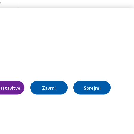
e
vne
3
gela
:
 leče
astavitve
Zavrni
Sprejmi