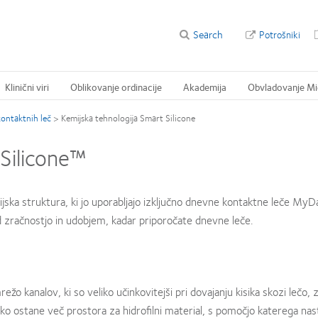
Search
Potrošniki
Klinični viri
Oblikovanje ordinacije
Akademija
Obvladovanje Mi
kontaktnih leč
>
Kemijska tehnologija Smart Silicone
 Silicone™
jska struktura, ki jo uporabljajo izključno dnevne kontaktne leče My
ed zračnostjo in udobjem, kadar priporočate dnevne leče.
ežo kanalov, ki so veliko učinkovitejši pri dovajanju kisika skozi lečo, 
ako ostane več prostora za hidrofilni material, s pomočjo katerega nas