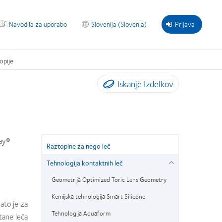
Navodila za uporabo
Slovenija (Slovenia)
Prijava
opije
Iskanje Izdelkov
Day®
Raztopine za nego leč
Tehnologija kontaktnih leč
Geometrija Optimized Toric Lens Geometry
Kemijska tehnologija Smart Silicone
zato je za
Tehnologija Aquaform
tane leča