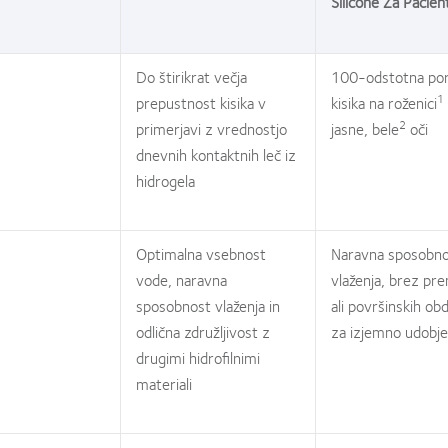
Silicone Za Pacien
Do štirikrat večja
100-odstotna po
1
prepustnost kisika v
kisika na roženici
2
primerjavi z vrednostjo
jasne, bele
oči
dnevnih kontaktnih leč iz
hidrogela
Optimalna vsebnost
Naravna sposobn
vode, naravna
vlaženja, brez pr
sposobnost vlaženja in
ali površinskih ob
odlična združljivost z
za izjemno udobje
drugimi hidrofilnimi
materiali