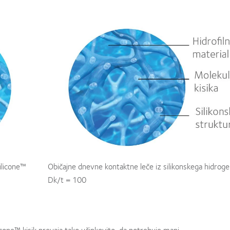
ilicone™
Običajne dnevne kontaktne leče iz silikonskega hidroge
Dk/t = 100
icone™ kisik prevaja tako učinkovito, da potrebuje manj