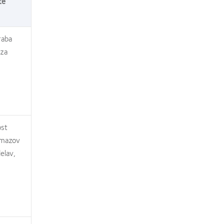
te
raba
za
ost
emazov
delav,