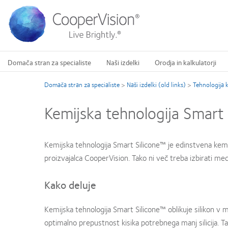
Skip
to
main
content
Domača stran za specialiste
Naši izdelki
Orodja in kalkulatorji
Domača stran za specialiste
>
Naši izdelki (old links)
>
Tehnologija 
Kemijska tehnologija Smart
Kemijska tehnologija Smart Silicone™ je edinstvena kemi
proizvajalca CooperVision. Tako ni več treba izbirati m
Kako deluje
Kemijska tehnologija Smart Silicone™ oblikuje silikon v mr
optimalno prepustnost kisika potrebnega manj silicija. T