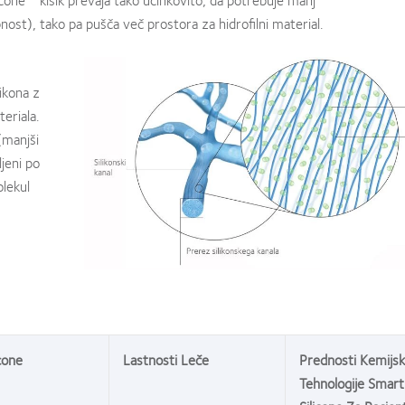
nost), tako pa pušča več prostora za hidrofilni material.
likona z
eriala.
(manjši
jeni po
olekul
cone
Lastnosti Leče
Prednosti Kemijs
Tehnologije Smart