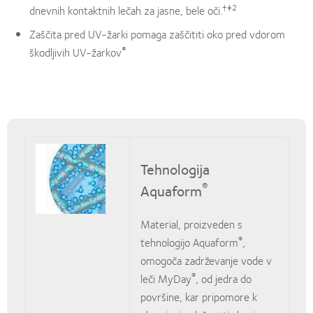
†‡2
dnevnih kontaktnih lečah za jasne, bele oči.
Zaščita pred UV-žarki pomaga zaščititi oko pred vdorom
#
škodljivih UV-žarkov
Tehnologija
®
Aquaform
Material, proizveden s
®
tehnologijo Aquaform
,
omogoča zadrževanje vode v
®
leči MyDay
, od jedra do
površine, kar pripomore k