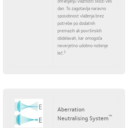
ohranjanju vlažnosti skozi ves
dan. To zagotavlja naravno
sposobnost vlaženja brez
potrebe po dodatnih
premazih ali površinskih
obdelavah, kar omogoča
neverjetno udobno nošenje
2
leč.
Aberration
™
Neutralising System