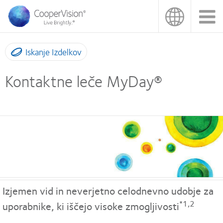
Skip
to
main
content
Iskanje Izdelkov
Kontaktne leče MyDay®
Izjemen vid in neverjetno celodnevno udobje za
*1,2
uporabnike, ki iščejo visoke zmogljivosti