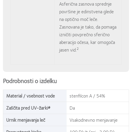
Asferična zasnova sprednje
površine je edinstvena glede
na optično moč leče.
Zasnovana je tako, da pomaga
izničiti povprečno sferično
aberacijo očesa, kar omogoča
2
jasen vid.
Podrobnosti o izdelku
Material / vsebnost vode
stenfilcon A / 54%
Zaščita pred UV-žarki#
Da
Urnik menjavanja leč
Vsakodnevno menjavanje
Prepustnost kisika
100 Dk/t (pri -3,00 D)