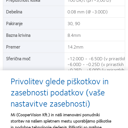
Debelina
0.08 mm (@ -3.00D)
Pakiranje
30, 90
Bazna krivina
8.4mm
Premer
14.2mm
Sferična moč
-12.00D - -6.50D (v prirastkih
-6.00D - -0.25D (v prirastkih 
+0.25D - +5.00D (v prirastkih 
+5.50D - +8.00D (v prirastkih 
Privolitev glede piškotkov in
zasebnosti podatkov (vaše
Slike embalaže so zgolj simbolične.
nastavitve zasebnosti)
®
®
®
®
* V primerjavi z DAILIES TOTAL1
, PRECISION1
, ACUVUE
OASYS MAX 1-Day, ULTRA
One-
Day.
Mi (CooperVision Kft.) in naši imenovani ponudniki
† Visoka prepustnost kisika pripomore k bolj jasnim, belim očem.
®
®
®
‡ V primerjavi z 1 DAY ACUVUE
MOIST in DAILIES
AquaComfort Plus
.
storitev na našem spletnem mestu uporabljamo piškotke
# Opozorilo: kontaktne leče z UV-zaščito niso nadomestek za očala z UV-zaščito, kot so
in podobne tehnologije sledenja. Piškotki so majhne