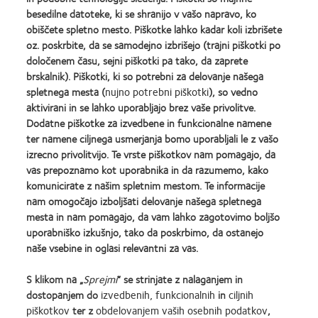
zaščitna ali sončna očala, saj ne pokrivajo celotnega očesa in njegove okolice. Uporabniki
besedilne datoteke, ki se shranijo v vašo napravo, ko
morajo še naprej nositi očala z UV-zaščito, kot jim je bilo predpisano.
obiščete spletno mesto. Piškotke lahko kadar koli izbrišete
Viri:
oz. poskrbite, da se samodejno izbrišejo (trajni piškotki po
®
1. Arhivski podatki CVI za leta 2015, 2021, 2023 in 2023. Klinične študije MyDay
v
določenem času, sejni piškotki pa tako, da zaprete
®
primerjavi z dnevnimi kontaktnimi lečami DAILIES TOTAL1
n = 22 (-0,09 v primerjavi z
brskalnik). Piškotki, ki so potrebni za delovanje našega
®
-0,10 p = 0,624), PRECISION1
n = 35 (-0,14 v primerjavi z -0,14 p = 0,90, 1 teden
spletnega mesta (
nujno potrebni piškotki
), so vedno
®
-0,14 v primerjavi z -0,15 p = 0,14), ACUVUE
OASYS MAX 1-Day n = 68 (-0,10 v
®
aktivirani in se lahko uporabljajo brez vaše privolitve.
primerjavi z -0,11 p = 0,22, 1 teden -0,10 v primerjavi z -0,10 p = 0,25) in ULTRA
One-
Day n = 64 (-0,04 v primerjavi z -0,04 p = 0,79, 1 teden -0,04 v primerjavi z -0,04
Dodatne piškotke za izvedbene in funkcionalne namene
p = 0,54).
ter namene ciljnega usmerjanja bomo uporabljali le z vašo
2. CVI, arhivski podatki 2024.
izrecno privolitvijo. Te vrste piškotkov nam pomagajo, da
3. CooperVision, arhivski podatki, 2020. Podatkovna baza podatkov o pokritosti Rx
vas prepoznamo kot uporabnika in da razumemo, kako
n = 120.406 oči za Rx z < 0,75DC; 14 do 70 let.
komunicirate z našim spletnim mestom. Te informacije
Za varnost pripomočka, opozorila, previdnostne ukrepe in lokalne zakonsko predpisane
nam omogočajo izboljšati delovanje našega spletnega
informacije si preberite navodila za uporabo.
mesta in nam pomagajo, da vam lahko zagotovimo boljšo
uporabniško izkušnjo, tako da poskrbimo, da ostanejo
SA12443 / APP132148
naše vsebine in oglasi relevantni za vas.
S klikom na „
Sprejmi
“ se strinjate z nalaganjem in
dostopanjem do
izvedbenih, funkcionalnih
in
ciljnih
Learn
Learn
Learn
Learn
Learn
Learn
piškotkov
ter z
obdelovanjem vaših osebnih podatkov
,
more
more
more
more
more
more