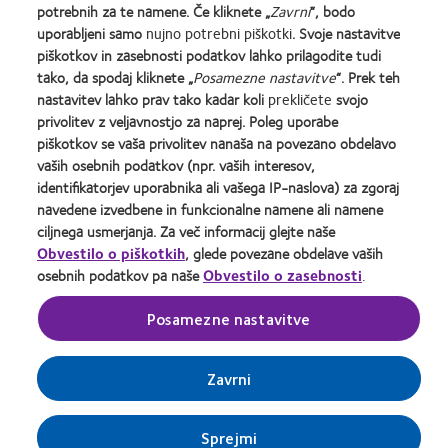
about
about
about
about
about
about
potrebnih za te namene. Če kliknete „
Zavrni
“, bodo
2012-
2012
Contact
Silmo
Hermes
EyeVote
uporabljeni samo
nujno potrebni piškotki
. Svoje nastavitve
2010
&
Lens
d’Or
Creative
Readers’
piškotkov in zasebnosti podatkov lahko prilagodite tudi
Stik z nami
Potrošniki
Top
2011
Product
best
Awards
Choice
tako, da spodaj kliknete „
Posamezne nastavitve
“. Prek teh
Workplaces
Healthiest
of
product
Awards
Pravilnik o varovanju zasebnosti
Splošni pogoji poslovanja
nastavitev lahko prav tako kadar koli
prekličete
svojo
in
Employers
the
award
Pogoji zagotavljanja storitev
Upravljanje prednostnih
privolitev z veljavnostjo za naprej. Poleg uporabe
the
in
Year
with
nastavitev privolitve
Pravilnik o piškotkih
piškotkov se vaša privolitev nanaša na povezano obdelavo
Bay
the
MyDay™
vaših osebnih podatkov (npr. vaših interesov,
Area
Bay
identifikatorjev uporabnika ali vašega IP-naslova) za zgoraj
Area
Prijava
navedene izvedbene in funkcionalne namene ali namene
ciljnega usmerjanja. Za več informacij glejte naše
Obvestilo o piškotkih
, glede povezane obdelave vaših
Slovenija (Slovenia)
osebnih podatkov pa naše
Obvestilo o zasebnosti
.
Posamezne nastavitve
© 2026
CooperVision
|
Part of
CooperCompanies
Zavrni
Sprejmi