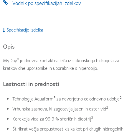
Vodnik po specifikacijah izdelkov
Specifikacije izdelka
Opis
®
MyDay
je dnevna kontaktna leča iz silikonskega hidrogela za
kratkovidne uporabnike in uporabnike s hiperopijo.
Lastnosti in prednosti
®
2
Tehnologija Aquaform
za neverjetno celodnevno udobje
2
Vrhunska zasnova, ki zagotavlja jasen in oster vid
3
Korekcija vida za 99,9 % sferičnih dioptrij
Štirikrat večja prepustnost kisika kot pri drugih hidrogelnih