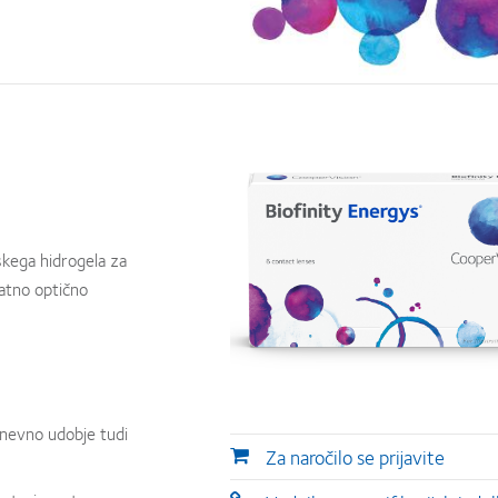
skega hidrogela za
datno optično
nevno udobje tudi
Za naročilo se prijavite