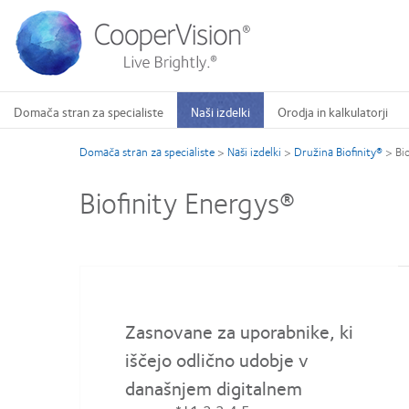
Skip
to
main
content
Domača stran za specialiste
Naši izdelki
Orodja in kalkulatorji
Domača stran za specialiste
>
Naši izdelki
>
Družina Biofinity®
>
Bi
Biofinity Energys®
Zasnovane za uporabnike, ki
iščejo odlično udobje v
današnjem digitalnem