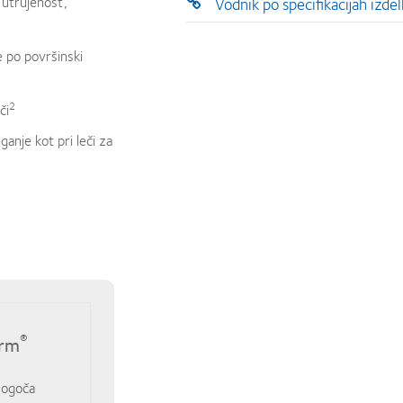
utrujenost,
Vodnik po specifikacijah izde
 po površinski
2
či
anje kot pri leči za
®
orm
ogoča