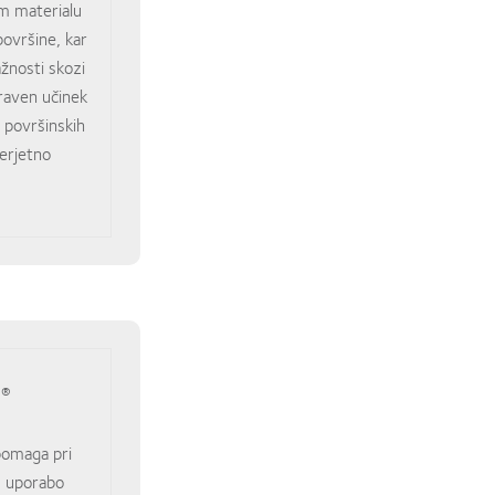
m materialu
površine, kar
žnosti skozi
raven učinek
 površinskih
erjetno
®
s
 pomaga pri
z uporabo