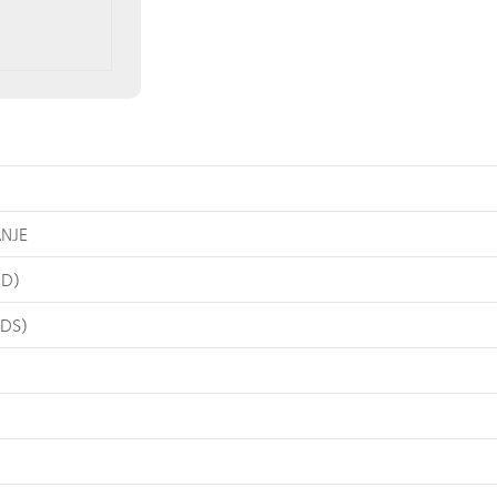
NJE
 D)
 DS)