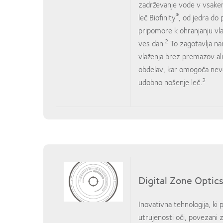
zadrževanje vode v vsake
®
leč Biofinity
, od jedra do 
pripomore k ohranjanju vla
2
ves dan.
To zagotavlja na
vlaženja brez premazov ali
obdelav, kar omogoča nev
2
udobno nošenje leč.
Digital Zone Optic
Inovativna tehnologija, ki
utrujenosti oči, povezani 