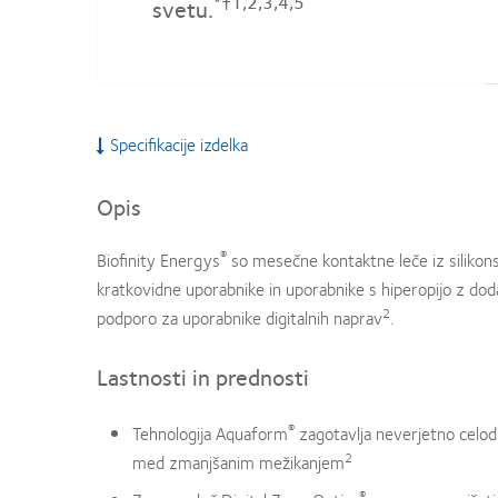
*†1,2,3,4,5
svetu.
Specifikacije izdelka
Opis
®
Biofinity Energys
so mesečne kontaktne leče iz silikon
kratkovidne uporabnike in uporabnike s hiperopijo z do
2
podporo za uporabnike digitalnih naprav
.
Lastnosti in prednosti
®
Tehnologija Aquaform
zagotavlja neverjetno celod
2
med zmanjšanim mežikanjem
®