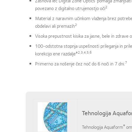
Zasnova leč Digital Zone Optics
pomaga zmanjšati 
2
povezano z digitalno utrujenostjo oči
Material z naravnim učinkom vlaženja brez potrebe
2
obdelavi ali premazih
Visoka prepustnost kisika za jasne, bele in zdrave o
100-odstotna stopnja uspešnosti prileganja in prileg
‡2,3,4,5,6
korekcijo ene razdalje
7
Primerno za nošenje čez noč do 6 noči in 7 dni.
Tehnologija Aquaf
®
Tehnologija Aquaform
om