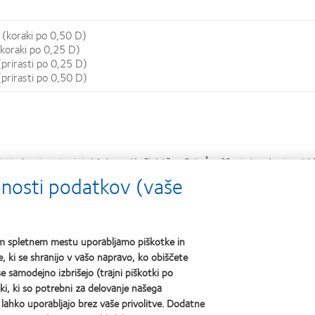
(koraki po 0,50 D)
koraki po 0,25 D)
prirasti po 0,25 D)
prirasti po 0,50 D)
®
i prileganju v primerjavi z lečo brez optike Digital Zone Optics
po 20-minutnem branju na tele
ebnosti podatkov (vaše
®
®
tudija izdajanja v ZDA za leče Biofinity Energys
pri obstoječih uporabnikih leč Biofinity
sphere. N =
 contact lenses of different optical designs. CLAE 2020; 43(5): 493–496
®
n Biofinity
sphere; n = 52.
šem spletnem mestu uporabljamo piškotke in
®
n MyDay
sphere; n = 77.
, ki se shranijo v vašo napravo, ko obiščete
lcon A silicone hydrogel soft contact lenses in a multiple aspheric curve lens designs. Optom Vis S
e samodejno izbrišejo (trajni piškotki po
ki, ki so potrebni za delovanje našega
e lahko uporabljajo brez vaše privolitve. Dodatne
dpisane informacije si preberite navodila za uporabo.