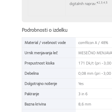
‡2,3,4,5
digitalnih naprav.
Podrobnosti o izdelku
Material / vsebnost vode
comfilcon A / 48%
Urnik menjavanja leč
MESEČNO MENJAVA
Prepustnost kisika
171 Dk/t (pri -3,00
Debelina
0,08 mm (pri -3,00
Dolgotrajno nošenje
Yes
Pakiranje
3 in 6
Bazna krivina
8,6 mm