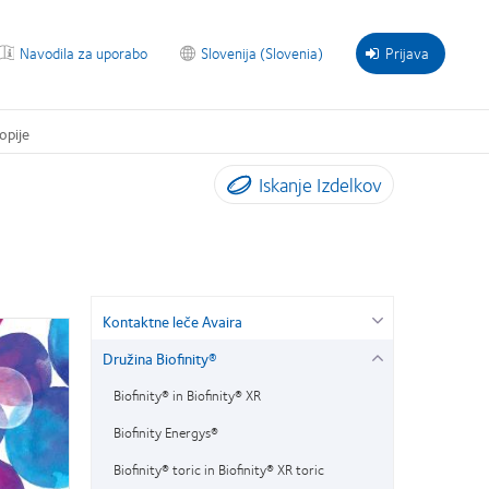
Navodila za uporabo
Slovenija (Slovenia)
Prijava
opije
Iskanje Izdelkov
Kontaktne leče Avaira
Družina Biofinity®
Biofinity® in Biofinity® XR
Biofinity Energys®
Biofinity® toric in Biofinity® XR toric